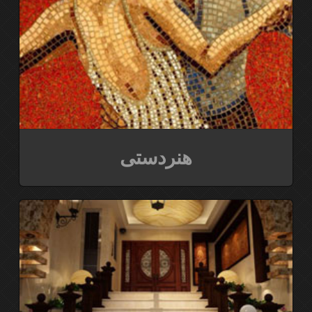
هنردستی