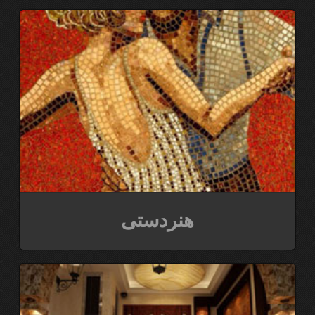
هنردستی