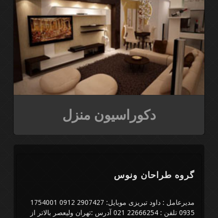
دکوراسیون منزل
گروه طراحان ونوس
مدیرعامل : داود تبریزی موبایل: 2907427 0912 1754001
0935 تلفن : 22666254 021 آدرس :تهران ولیعصر بالاتر از