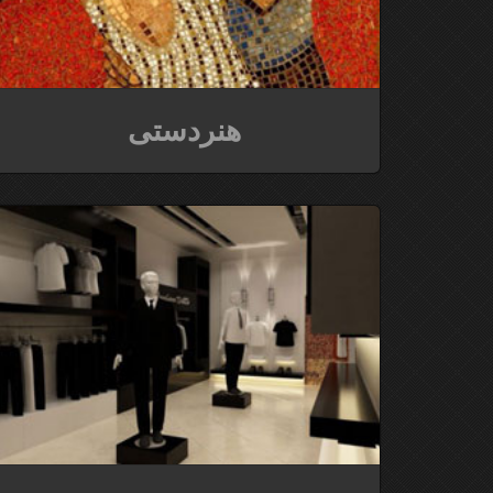
هنردستی