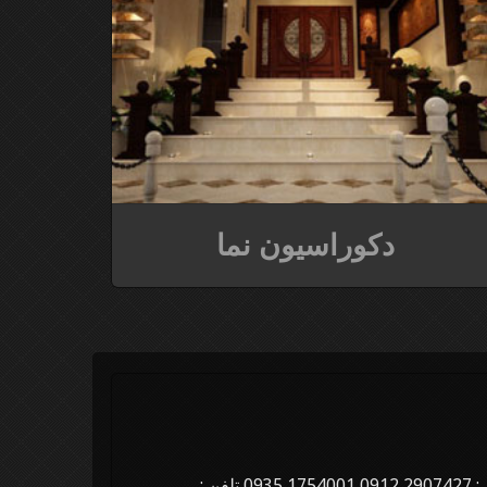
دکوراسیون نما
مدیرعامل : داود تبریزی موبایل: 2907427 0912 1754001 0935 تلفن :